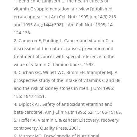
Bendich A, Langseth L. The health effects of
vitamin C supplementation: a review [published
errata appear in J Am Coll Nutr 1995 Jun;14(3):218
and 1995 Aug;14(4):398]. J Am Coll Nutr 1995; 14:
124-136.
Cameron E, Pauling L. Cancer and vitamin C: a
discussion of the nature, causes, prevention and
treatment of cancer with special reference to the
value of vitamin C. Camino books, 1993.
Curhan GC, Willett WC, Rimm EB, Stampfer MJ. A
prospective study of the intake of vitamins C and B6,
and the risk of kidney stones in men. J Urol 1996;
155: 1847-1851.
Diplock AT. Safety of antioxidant vitamins and
beta-carotene. Am J Clin Nutr 1995; 62: 1510S-1516S.
Hoffer A. Vitamin C & cancer: Discovery, recovery,
controversy. Quality Press, 2001.
Murray MT. Encyclopedia of Nutritional