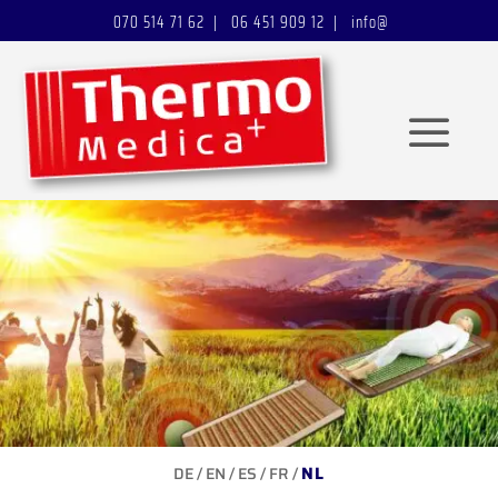
070 514 71 62 | 06 451 909 12 |
info@
NL
DE
/
EN
/
ES
/
FR
/