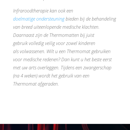
Infraroodtherapie kan ook een
doelmatige ondersteuning
bieden bij de behandeling
van breed uiteenlopende medische klachten.
Daarnaast zijn de Thermomatten bij juist
gebruik volledig veilig voor zowel kinderen
als volwassenen. Wilt u een Thermomat gebruiken
voor medische redenen? Dan kunt u het beste eerst
met uw arts overleggen. Tijdens een zwangerschap
(na 4 weken) wordt het gebruik van een
Thermomat afgeraden.