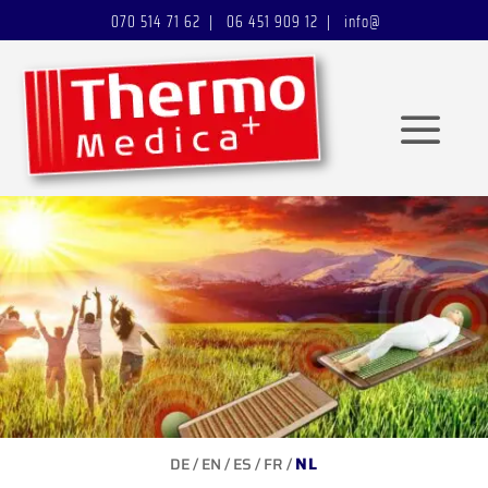
070 514 71 62 | 06 451 909 12 |
info@
NL
DE
/
EN
/
ES
/
FR
/