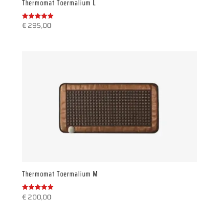
Thermomat Toermalium L
€
295,00
Gewaardeerd
5.00
uit 5
Thermomat Toermalium M
€
200,00
Gewaardeerd
5.00
uit 5