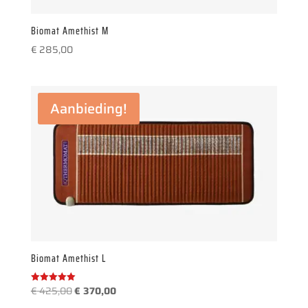
Biomat Amethist M
€
285,00
Aanbieding!
Biomat Amethist L
Oorspronkelijke
Huidige
€
425,00
€
370,00
Gewaardeerd
5.00
prijs
prijs
uit 5