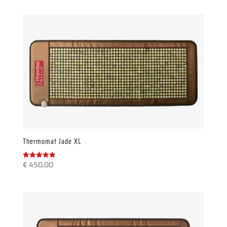
was:
is:
€ 425,00.
€ 370,00.
Thermomat Jade XL
€
450,00
Gewaardeerd
5.00
uit 5