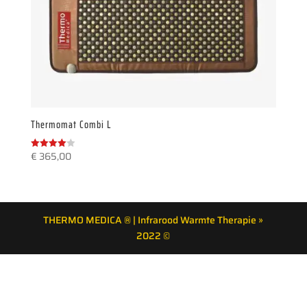
Thermomat Combi L
€
365,00
Gewaardeerd
4.00
uit 5
THERMO MEDICA ® | Infrarood Warmte Therapie »
2022 ©