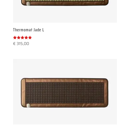
Thermomat Jade L
€
315,00
Gewaardeerd
5.00
uit 5