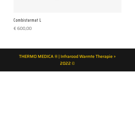
Combistarmat L
€
600,00
THERMO MEDICA ® | Infrarood Warmte Therapie »
2022 ©